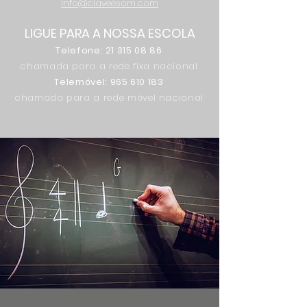
info@claveesom.com
LIGUE PARA A NOSSA ESCOLA
Telefone:
21 315 08 86
chamada para a rede fixa nacional
Telemóvel:
965 610 183
chamada para a rede móvel nacional