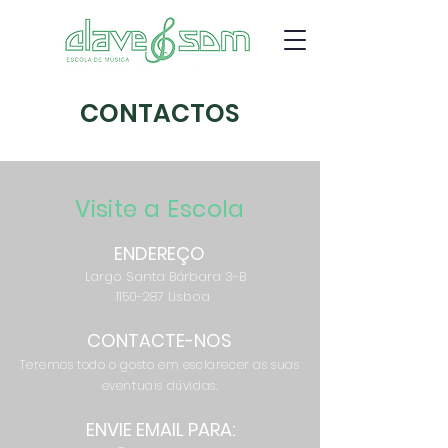
CONTACTOS
Visite a Escola
ENDEREÇO
Largo Santa Bárbara 3-B
1150-287
Lisboa
CONTACTE-NOS
Teremos todo o gosto em esclarecer as suas
eventuais dúvidas.
ENVIE EMAIL PARA: