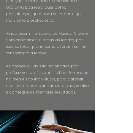
atenção, sensibilidade e criatividade. E
são uma boa ideia quer como
passatempo, quer para se tornar algo
mais sério e profissional.
Ainda assim, na Escola de Música Clave e
Som ensinamos a todas as idades, por
isso se tocar piano sempre foi um sonho,
está sempre a tempo.
As nossas aulas são lecionadas por
professores profissionais e bem formados
na área e são individuais, para garantir
que tem o acompanhamento que precisa
e consegue os melhores resultados.