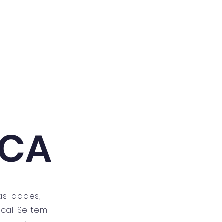
gulamento e Inscrições
Contactos
ICA
s idades,
cal. Se tem