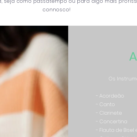
, seja como passatempo ou para algo mais profissi
connosco!
A
Os Instru
- Acordeão
- Canto
- Clarinete
- Concertina
- Flauta de Bisel