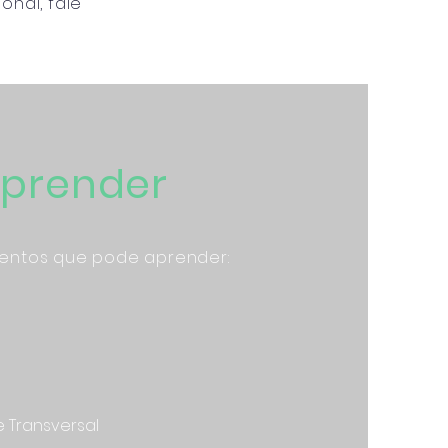
onal, fale
prender
mentos que pode aprender:
 e Transversal