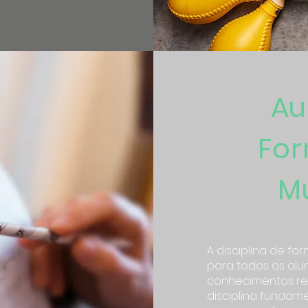
Au
Fo
M
A disciplina de fo
para todos os alun
conhecimentos rel
disciplina fundame