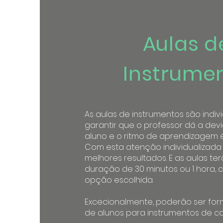
Aulas d
Instrume
As aulas de instrumentos são indivi
garantir que o professor dá a de
aluno e o ritmo de aprendizagem 
Com esta atenção individualizada 
melhores resultados. E as aulas t
duração de 30 minutos ou 1 hora,
opção escolhida.
Excecionalmente, poderão ser fo
de alunos para instrumentos de cari