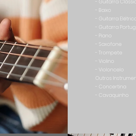
- Guitarra Clássi
- Baixo
- Guitarra Elétric
- Guitarra Portu
- Piano
- Saxofone
- Trompete
- Violino
- Violoncelo
Outros Instrumen
- Concertina
- Cavaquinho