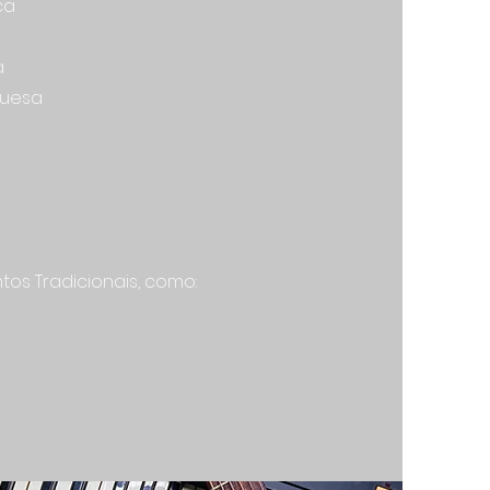
ca
a
guesa
tos Tradicionais, como: