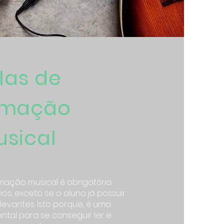
las de
rmação
usical
rmação musical é obrigatória
os, exceto se o aluno já possuir
evantes. Isto porque, é uma
ntal para se conseguir ler e