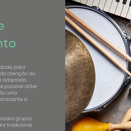
e
nto
duais, para
vida atenção ao
é adaptado.
é possível obter
erão uma
 consoante a
rmados grupos
z tradicional.